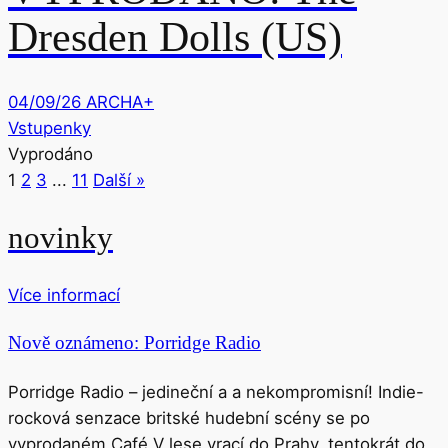
Dresden Dolls (US)
04/09/26
ARCHA+
Vstupenky
Vyprodáno
1
2
3
...
11
Další »
novinky
Více informací
Nově oznámeno: Porridge Radio
Porridge Radio – jedineční a a nekompromisní! Indie-
rocková senzace britské hudební scény se po
vyprodaném Café V lese vrací do Prahy, tentokrát do