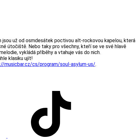
m jsou už od osmdesátek poctivou alt-rockovou kapelou, která
né útočiště. Nebo taky pro všechny, kteří se ve své hlavě
elodie, vykládá příběhy a vtahuje vás do nich.
le klasiku ujít!
://musicbar.cz/cs/program/soul-asylum-us/
.