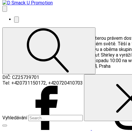
Soul Asylum díky skladbě Runaway train, za kterou právem dos
inspiruje a dokáže nadchnout fanoušky po celém světě. Těší a 
necítí úplně ok. Obojí má kapela skryté v názvu a oběma skupin
Teď přichází kapela s novou deskou Slowly But Shirley a vyráží
Vstupenky za 733 Kč pořídíte od pátku 8. listopadu 10:00 na 
D Smack U Promotion s.r.o., Bubenská 242/14, Praha
info@dsmacku.com
DIČ: CZ25739701
Tel: +420731150172, +420720410703
Vyhledávání