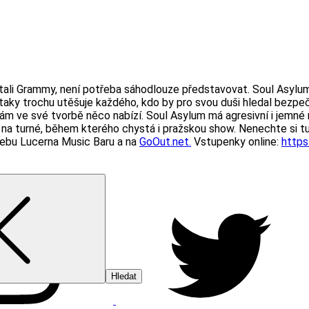
tali Grammy, není potřeba sáhodlouze představovat. Soul Asylu
taky trochu utěšuje každého, kdo by pro svou duši hledal bezpeč
ám ve své tvorbě něco nabízí. Soul Asylum má agresivní i jemné m
 na turné, během kterého chystá i pražskou show. Nenechte si tuh
webu Lucerna Music Baru a na
GoOut.net.
Vstupenky online:
https