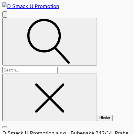
Vyhledávání
D Smack U Promotion s.r.o., Bubenská 242/14, Praha