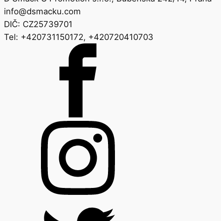
info@dsmacku.com
DIČ: CZ25739701
Tel: +420731150172, +420720410703