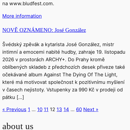
na www.bludfest.com.
More information
NOVĚ OZNÁMENO: José González
Švédský zpěvák a kytarista José González, mistr
intimní a emocemi nabité hudby, zahraje 19. listopadu
2026 v prostorách ARCHY+. Do Prahy kromě
oblíbených skladeb z předchozích desek přiveze také
očekávané album Against The Dying Of The Light,
které má motivovat společnost k pozitivnímu myšlení
v časech nejistoty. Vstupenky za 990 Kč v prodeji od
pátku […]
« Previous
1
…
10
11
12
13
14
…
60
Next »
about us