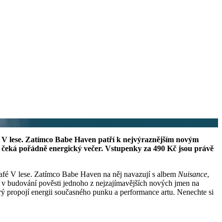
é V lese. Zatímco Babe Haven patří k nejvýraznějším novým
 čeká pořádně energický večer. Vstupenky za 490 Kč jsou právě
Café V lese. Zatímco Babe Haven na něj navazují s albem
Nuisance
,
e v budování pověsti jednoho z nejzajímavějších nových jmen na
rý propojí energii současného punku a performance artu. Nenechte si