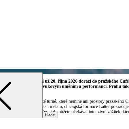
evropském turné, které už 20. října 2026 dorazí do pražského Caf
ce mezi noise rockem, zvukovým uměním a performancí. Prahu tak
jí na společné evropské turné, které nemine ani prostory pražského 
 o prvky nu-metalu a thrash metalu, chicagská formace Latter pokračuj
 jejich společného večera tak můžete očekávat intenzivní zážitek, kte