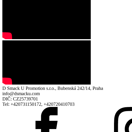
D Smack U Promotion s.r.o., Bubenská 242/14, Praha
info@dsmacku.com
DIČ: CZ25739701
Tel: +420731150172, +420720410703