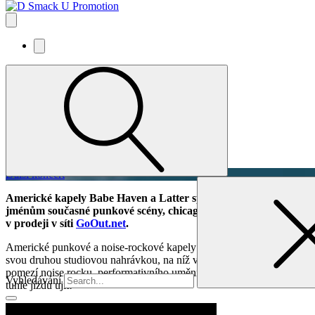
Babe Haven + Latter (US)
20/10/26
Café V lese
Doors
19:30
Start
20:00
Vstupenky
Další koncert
Americké kapely Babe Haven a Latter spojily síly na společném 
jménům současné punkové scény, chicagští Latter bourají hrani
v prodeji v síti
GoOut.net
.
Americké punkové a noise-rockové kapely Babe Haven a Latter vyráže
svou druhou studiovou nahrávkou, na níž výrazně rozšiřují svůj zvuk
pomezí noise rocku, performativního umění a experimentální hudby. Od
Vyhledávání
tuhle jízdu ujít!