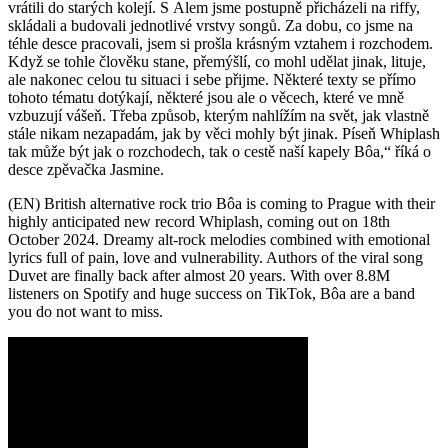
vrátili do starých kolejí. S Alem jsme postupně přicházeli na riffy,
skládali a budovali jednotlivé vrstvy songů. Za dobu, co jsme na
téhle desce pracovali, jsem si prošla krásným vztahem i rozchodem.
Když se tohle člověku stane, přemýšlí, co mohl udělat jinak, lituje,
ale nakonec celou tu situaci i sebe přijme. Některé texty se přímo
tohoto tématu dotýkají, některé jsou ale o věcech, které ve mně
vzbuzují vášeň. Třeba způsob, kterým nahlížím na svět, jak vlastně
stále nikam nezapadám, jak by věci mohly být jinak. Píseň Whiplash
tak může být jak o rozchodech, tak o cestě naší kapely Bôa,“ říká o
desce zpěvačka Jasmine.
(EN) British alternative rock trio Bôa is coming to Prague with their
highly anticipated new record Whiplash, coming out on 18th
October 2024. Dreamy alt-rock melodies combined with emotional
lyrics full of pain, love and vulnerability. Authors of the viral song
Duvet are finally back after almost 20 years. With over 8.8M
listeners on Spotify and huge success on TikTok, Bôa are a band
you do not want to miss.