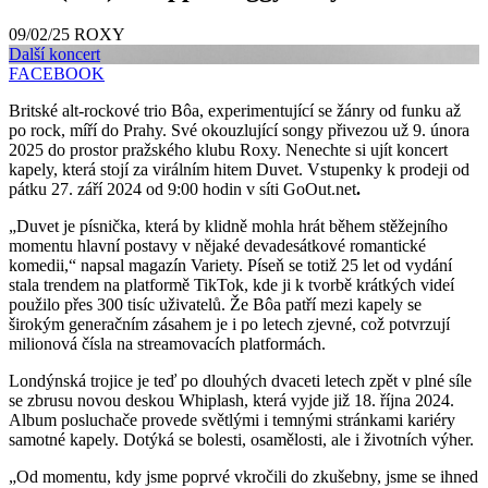
09/02/25
ROXY
Další koncert
FACEBOOK
Britské alt-rockové trio Bôa, experimentující se žánry od funku až
po rock, míří do Prahy. Své okouzlující songy přivezou už 9. února
2025 do prostor pražského klubu Roxy. Nenechte si ujít koncert
kapely, která stojí za virálním hitem Duvet. Vstupenky k prodeji od
pátku 27. září 2024 od 9:00 hodin v síti GoOut.net
.
„Duvet je písnička, která by klidně mohla hrát během stěžejního
momentu hlavní postavy v nějaké devadesátkové romantické
komedii,“ napsal magazín Variety. Píseň se totiž 25 let od vydání
stala trendem na platformě TikTok, kde ji k tvorbě krátkých videí
použilo přes 300 tisíc uživatelů. Že Bôa patří mezi kapely se
širokým generačním zásahem je i po letech zjevné, což potvrzují
milionová čísla na streamovacích platformách.
Londýnská trojice je teď po dlouhých dvaceti letech zpět v plné síle
se zbrusu novou deskou Whiplash, která vyjde již 18. října 2024.
Album posluchače provede světlými i temnými stránkami kariéry
samotné kapely. Dotýká se bolesti, osamělosti, ale i životních výher.
„Od momentu, kdy jsme poprvé vkročili do zkušebny, jsme se ihned