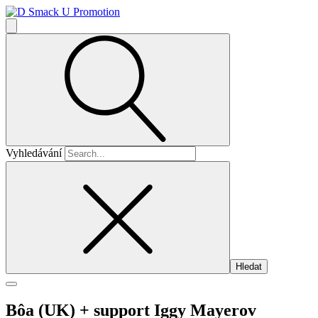
Vyhledávání
Bôa (UK)
+ support Iggy Mayerov