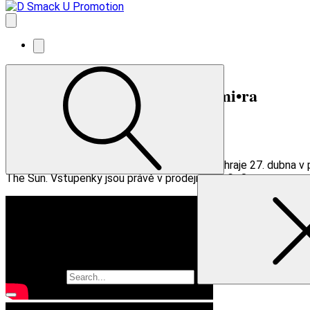
Calvin Love (CAN)
+ support mi•ra
27/04/26
Café V lese
Další koncert
Kanadský zpěvák a songwriter Calvin Love zahraje 27. dubna 
The Sun. Vstupenky jsou právě v prodeji v síti GoOut.net.
Vyhledávání