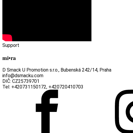
Support
mi•ra
D Smack U Promotion s.r.o., Bubenská 242/14, Praha
info@dsmacku.com
DIČ: CZ25739701
Tel: +420731150172, +420720410703