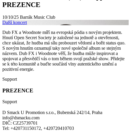
PREZENCE
10/10/25
Barrák Music Club
Další koncert
Dub FX a Woodnote míří na evropská pódia s novým projektem.
Hnutí Open Secret Society je založené na jednotě a otevřenosti,
chce ukázat, že hudba má sílu probouzet vědomí a bořit status quo.
S novým hnutím oznamují taky nové společné album se stejným
názvem. Dub FX i Woodnote věří, že hudba může inspirovat a
spojovat a přesvědčí vás o tom během svojí pražské show. Přidejte
se k této komunitě a buďte součástí vlny autentického umění a
pozitivní energie.
Support
PREZENCE
Support
D Smack U Promotion s.r.o., Bubenská 242/14, Praha
info@dsmacku.com
DIČ: CZ25739701
Tel: +420731150172, +420720410703