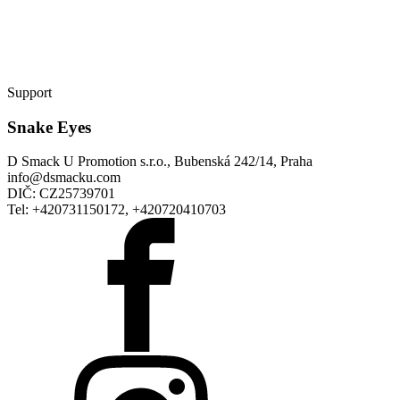
Support
Snake Eyes
D Smack U Promotion s.r.o., Bubenská 242/14, Praha
info@dsmacku.com
DIČ: CZ25739701
Tel: +420731150172, +420720410703