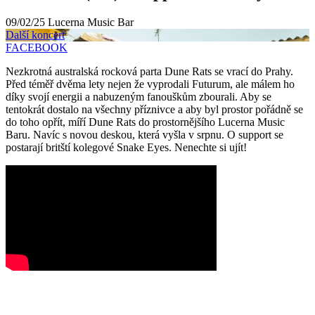
09/02/25
Lucerna Music Bar
Další koncert
FACEBOOK
Nezkrotná australská rocková parta Dune Rats se vrací do Prahy.
Před téměř dvěma lety nejen že vyprodali Futurum, ale málem ho
díky svojí energii a nabuzeným fanouškům zbourali. Aby se
tentokrát dostalo na všechny příznivce a aby byl prostor pořádně se
do toho opřít, míří Dune Rats do prostornějšího Lucerna Music
Baru. Navíc s novou deskou, která vyšla v srpnu. O support se
postarají britští kolegové Snake Eyes. Nenechte si ujít!