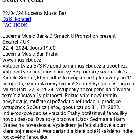
22/04/24
Lucerna Music Bar
Další koncert
FACEBOOK
Lucerna Music Bar & D Smack U Promotion present
Seafret / UK
22. 4. 2024, doors 19:00
Lucerna Music Bar, Praha
www.musicbar.cz
Vstupenky za 573 Kč pořídíte na musicbar.cz a goout.cz.
Vstupenky online: musicbar.cz/cs/program/seafret-uk-2/.
Kapela Seafret, která odložila svůj koncert plánovaný na 12.
listopadu, oznámila nový termín! Seafret vystoupí v Lucerna
Music Baru 22. 4. 2024. Vstupenky zakoupené na původní
termín zůstávají v platnosti. Pokud vám nový termín
nevyhovuje, můžete si požádat o refundaci u prodejce
vstupenek GoOut.cz (info@goout.cz) do 31. 12. 2023.
Indie-rockové duo se vrací do Prahy potěšit své fanoušky
novou deskou! Dva roky pracovali Jack Sedman a Harry
Draper na nové desce. Výsledkem je třetí studiové album,
které pojmenovali Wonderland a které potěší každého indie-
rockového fanouška.