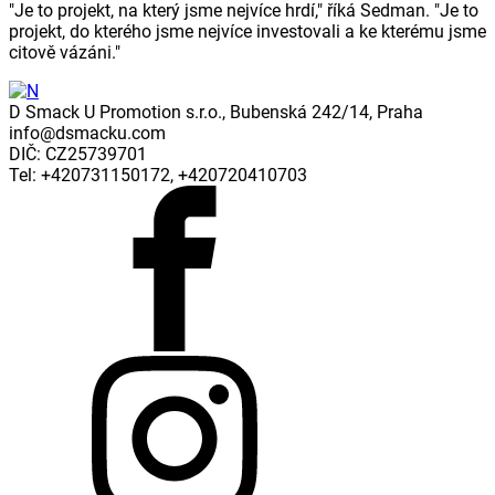
"Je to projekt, na který jsme nejvíce hrdí," říká Sedman. "Je to
projekt, do kterého jsme nejvíce investovali a ke kterému jsme
citově vázáni."
D Smack U Promotion s.r.o., Bubenská 242/14, Praha
info@dsmacku.com
DIČ: CZ25739701
Tel: +420731150172, +420720410703