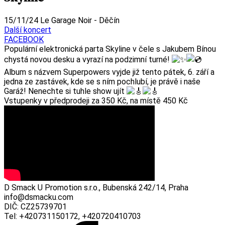
15/11/24
Le Garage Noir - Děčín
Další koncert
FACEBOOK
Populární elektronická parta Skyline v čele s Jakubem Bínou
chystá novou desku a vyrazí na podzimní turné!
Album s názvem Superpowers vyjde již tento pátek, 6. září a
jedna ze zastávek, kde se s ním pochlubí, je právě i naše
Garáž! Nenechte si tuhle show ujít
Vstupenky v předprodeji za 350 Kč, na místě 450 Kč
D Smack U Promotion s.r.o., Bubenská 242/14, Praha
info@dsmacku.com
DIČ: CZ25739701
Tel: +420731150172, +420720410703