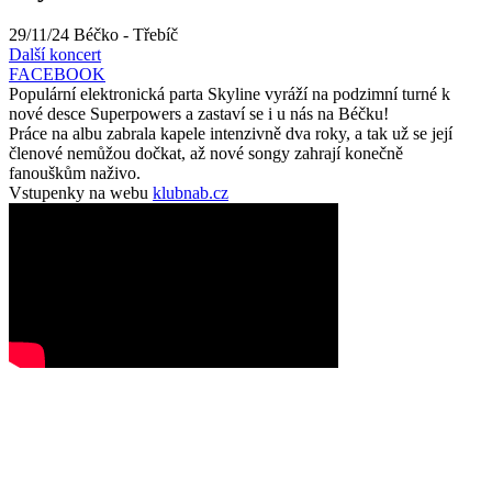
29/11/24
Béčko - Třebíč
Další koncert
FACEBOOK
Populární elektronická parta Skyline vyráží na podzimní turné k
nové desce Superpowers a zastaví se i u nás na Béčku!
Práce na albu zabrala kapele intenzivně dva roky, a tak už se její
členové nemůžou dočkat, až nové songy zahrají konečně
fanouškům naživo.
Vstupenky na webu
klubnab.cz