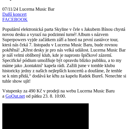
07/11/24
Lucerna Music Bar
Další koncert
FACEBOOK
Populární elektronická parta Skyline v čele s Jakubem Bínou chystá
novou desku a vyrazí na podzimní turné! Album s názvem
Superpowers vyjde začátkem září a hned na první zastávce tour,
která nás čeká 7. listopadu v Lucerna Music Baru, bude rovnou
pokřtěná! „Křest desky je pro nás velká událost. Lucerna Music Bar
je náš velmi oblíbený klub, kde je naprosto špičkové zázemí.
Specifické pódium umožňuje být opravdu blízko publiku, a to my
máme jako ‚kontaktní‘ kapela rádi. Zažili jsme v tomhle klubu
historicky jedny z našich nejlepších koncertů a doufáme, že tenhle
se k nim přidá,“ dodává ke křtu za kapelu Radek Bureš. Nenechte si
tuhle show ujít!
Vstupenky za 490 Kč v prodeji na webu Lucerna Music Baru
a
GoOut.net
od pátku 23. 8. 10:00.