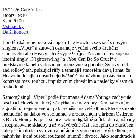
15/11/26
Café V lese
Doors
19:30
Start
20:00
Vstupenky
Další koncert
Londýnská indie rocková kapela The Howlers se vrací s novým
singlem „Viper“ a zároveň oznamuje vydání svého druhého
studiového alba Heavy, které vyjde 9. října. Novinka navazuje na
letošní singly „Nightcrawling“ a „You Can Be So Cruel“ a
představuje kapelu v dosud nejintenzivnější podobě. Syrový rock
and rollový tah, pulzující riffy a temnější atmosféra dávají znát, že
Heavy bude jejich dosud nejodvážnější nahrávkou, postavenou na
kontrastu mezi touhou, impulzivním chováním a následky vlastních
rozhodnutí.
Samotný singl „Viper“ podle frontmana Adama Younga zachycuje
fascinaci člověkem, který vás přitahuje navzdory všem varovným
signálům. Stejnou energii pak přenáší i na celé album, které vznikalo
netradičně na dálku ve spolupráci s producentem Chrisem Ostlerem
z Black Honey. Kapela si mezi sebou digitálně sdílela dema, nápady
i rozpracované skladby a až v závěrečné fázi vstoupila do zkušeben,
kde písním dodala syrovou a pořádně živou energii. Výsledkem je
nahrávka, která působí současně intimně i divoce. Jako soundtrack k