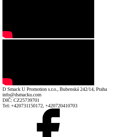
D Smack U Promotion s.r.o., Bubenská 242/14, Praha
info@dsmacku.com
DIČ: CZ25739701
Tel: +420731150172, +420720410703