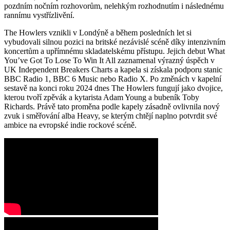
pozdním nočním rozhovorům, nelehkým rozhodnutím i následnému
rannímu vystřízlivění.
The Howlers vznikli v Londýně a během posledních let si
vybudovali silnou pozici na britské nezávislé scéně díky intenzivním
koncertům a upřímnému skladatelskému přístupu. Jejich debut What
You’ve Got To Lose To Win It All zaznamenal výrazný úspěch v
UK Independent Breakers Charts a kapela si získala podporu stanic
BBC Radio 1, BBC 6 Music nebo Radio X. Po změnách v kapelní
sestavě na konci roku 2024 dnes The Howlers fungují jako dvojice,
kterou tvoří zpěvák a kytarista Adam Young a bubeník Toby
Richards. Právě tato proměna podle kapely zásadně ovlivnila nový
zvuk i směřování alba Heavy, se kterým chtějí naplno potvrdit své
ambice na evropské indie rockové scéně.