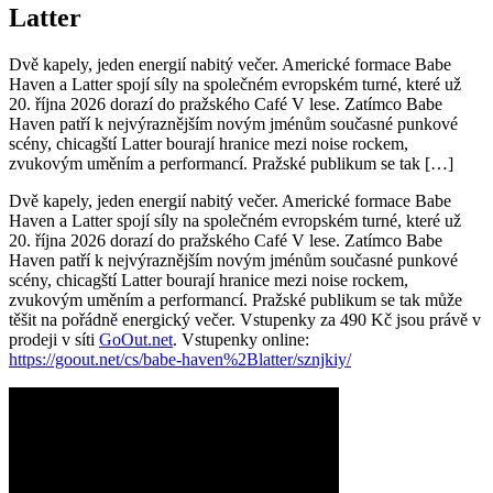
Latter
Dvě kapely, jeden energií nabitý večer. Americké formace Babe
Haven a Latter spojí síly na společném evropském turné, které už
20. října 2026 dorazí do pražského Café V lese. Zatímco Babe
Haven patří k nejvýraznějším novým jménům současné punkové
scény, chicagští Latter bourají hranice mezi noise rockem,
zvukovým uměním a performancí. Pražské publikum se tak […]
Dvě kapely, jeden energií nabitý večer. Americké formace Babe
Haven a Latter spojí síly na společném evropském turné, které už
20. října 2026 dorazí do pražského Café V lese. Zatímco Babe
Haven patří k nejvýraznějším novým jménům současné punkové
scény, chicagští Latter bourají hranice mezi noise rockem,
zvukovým uměním a performancí. Pražské publikum se tak může
těšit na pořádně energický večer. Vstupenky za 490 Kč jsou právě v
prodeji v síti
GoOut.net
. Vstupenky online:
https://goout.net/cs/babe-haven%2Blatter/sznjkiy/