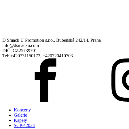
D Smack U Promotion s.r.o., Bubenská 242/14, Praha
info@dsmacku.com
DIČ: CZ25739701
Tel: +420731150172, +420720410703
Koncerty
Galerie
Kapely
SCPP 2024