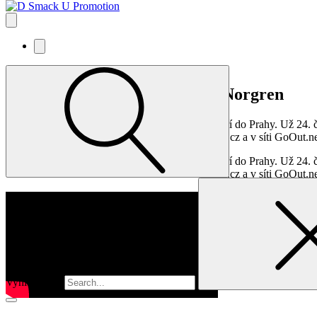
NOVĚ OZNÁMENO: Daniel Norgren
Švédský multiinstrumentalista Daniel Norgren míří do Prahy. Už 24.
od čtvrtka 6. února 2025 10:00 na webu musicbar.cz a v síti GoOut.ne
Švédský multiinstrumentalista Daniel Norgren míří do Prahy. Už 24.
od čtvrtka 6. února 2025 10:00 na webu musicbar.cz a v síti GoOut.ne
Vyhledávání