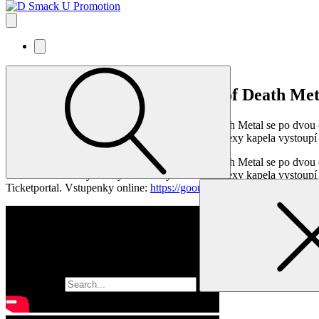
NOVĚ OZNÁMENO: Eagles of Death Met
Hlasitější, drzejší a stále nezkrotní. Eagles of Death Metal se po d
oslav dvacátého výročí vydání desky Death By Sexy kapela vystoup
Hlasitější, drzejší a stále nezkrotní. Eagles of Death Metal se po d
oslav dvacátého výročí vydání desky Death By Sexy kapela vystoupí
Ticketportal. Vstupenky online:
https://goout.net/cs/eagles-of-death-m
Vyhledávání