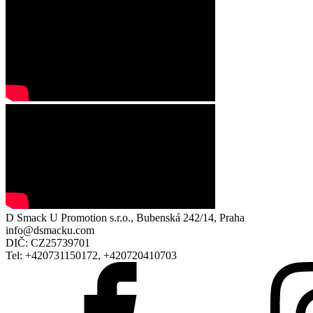
D Smack U Promotion s.r.o., Bubenská 242/14, Praha
info@dsmacku.com
DIČ: CZ25739701
Tel: +420731150172, +420720410703