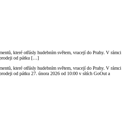
omentů, které otřásly hudebním světem, vracejí do Prahy. V rámci
prodeji od pátku […]
omentů, které otřásly hudebním světem, vracejí do Prahy. V rámci
odeji od pátku 27. února 2026 od 10:00 v sítích GoOut a