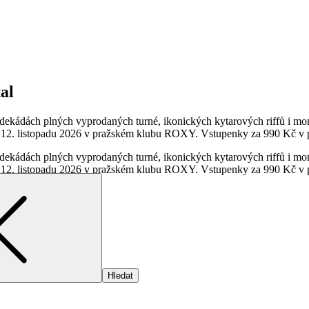
al
vou dekádách plných vyprodaných turné, ikonických kytarových riffů i m
í 12. listopadu 2026 v pražském klubu ROXY. Vstupenky za 990 Kč v 
vou dekádách plných vyprodaných turné, ikonických kytarových riffů i m
 12. listopadu 2026 v pražském klubu ROXY. Vstupenky za 990 Kč v pr
etal/szlcmgy/