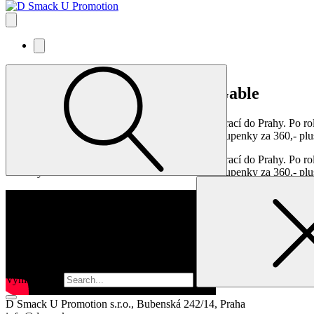
NOVĚ OZNÁMENO: Great Gable
Australská indie-rocková kapela Great Gable se vrací do Prahy. Po r
Prostory Café V lese roztančí 6. června 2025. Vstupenky za 360,- plu
Australská indie-rocková kapela Great Gable se vrací do Prahy. Po r
Prostory Café V lese roztančí 6. června 2025. Vstupenky za 360,- plu
Vyhledávání
D Smack U Promotion s.r.o., Bubenská 242/14, Praha