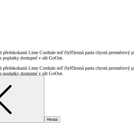
oli předskokanů Lime Cordiale teď čtyřčlenná parta chystá premiérový 
s poplatky dostupné v síti GoOut.
oli předskokanů Lime Cordiale teď čtyřčlenná parta chystá premiérový 
s poplatky dostupné v síti GoOut.