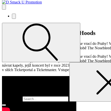
NOVĚ OZNÁMENO: Hilltop Hoods
Průkopníci australského hiphopu, Hilltop Hoods, se vrací do Prahy!
zbrusu nové hudby, ale také ikonických hitů v podobě The Nosebleed
Průkopníci australského hiphopu, Hilltop Hoods, se vrací do Prahy!
zbrusu nové hudby, ale také ikonických hitů v podobě The Nosebleed 
návrat kapely, jejíž koncert byl v roce 2023 pro obrovský zájem pře
v sítích Ticketportal a Ticketmaster. Vstupenky online:
https://www.ti
Vyhledávání