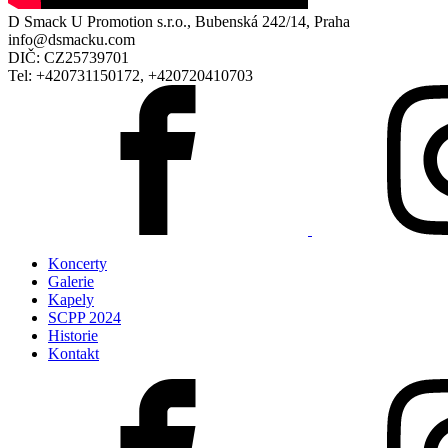
D Smack U Promotion s.r.o., Bubenská 242/14, Praha
info@dsmacku.com
DIČ: CZ25739701
Tel: +420731150172, +420720410703
Koncerty
Galerie
Kapely
SCPP 2024
Historie
Kontakt