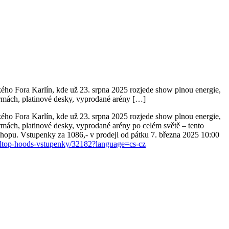
ého Fora Karlín, kde už 23. srpna 2025 rozjede show plnou energie,
ormách, platinové desky, vyprodané arény […]
ého Fora Karlín, kde už 23. srpna 2025 rozjede show plnou energie,
mách, platinové desky, vyprodané arény po celém světě – tento
phopu. Vstupenky za 1086,- v prodeji od pátku 7. března 2025 10:00
hilltop-hoods-vstupenky/32182?language=cs-cz