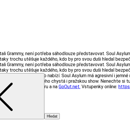
tali Grammy, není potřeba sáhodlouze představovat. Soul Asylu
taky trochu utěšuje každého, kdo by pro svou duši hledal bezpeč
tali Grammy, není potřeba sáhodlouze představovat. Soul Asylu
taky trochu utěšuje každého, kdo by pro svou duši hledal bezpeč
ám ve své tvorbě něco nabízí. Soul Asylum má agresivní i jemné m
 na turné, během kterého chystá i pražskou show. Nenechte si tuh
webu Lucerna Music Baru a na
GoOut.net.
Vstupenky online:
https