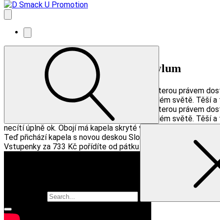
NOVĚ OZNÁMENO: Soul Asylum
Soul Asylum díky skladbě Runaway train, za kterou právem dos
inspiruje a dokáže nadchnout fanoušky po celém světě. Těší a 
Soul Asylum díky skladbě Runaway train, za kterou právem dos
inspiruje a dokáže nadchnout fanoušky po celém světě. Těší a 
necítí úplně ok. Obojí má kapela skryté v názvu a oběma skupin
Teď přichází kapela s novou deskou Slowly But Shirley a vyráží
Vstupenky za 733 Kč pořídíte od pátku 8. listopadu 10:00 na 
Vyhledávání