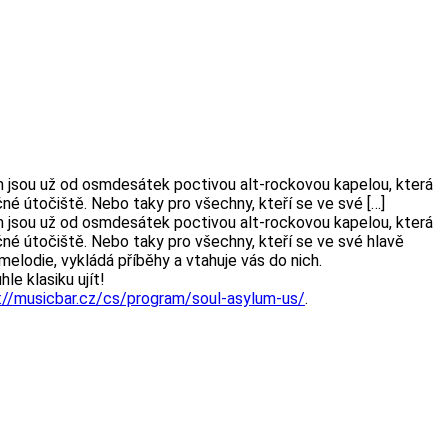
m jsou už od osmdesátek poctivou alt-rockovou kapelou, která
né útočiště. Nebo taky pro všechny, kteří se ve své […]
m jsou už od osmdesátek poctivou alt-rockovou kapelou, která
né útočiště. Nebo taky pro všechny, kteří se ve své hlavě
elodie, vykládá příběhy a vtahuje vás do nich.
le klasiku ujít!
://musicbar.cz/cs/program/soul-asylum-us/
.