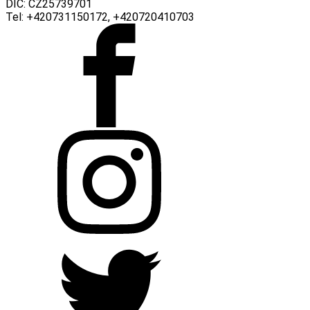
DIČ: CZ25739701
Tel: +420731150172, +420720410703