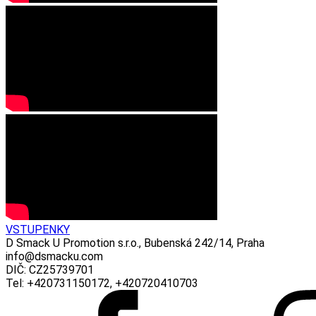
VSTUPENKY
D Smack U Promotion s.r.o., Bubenská 242/14, Praha
info@dsmacku.com
DIČ: CZ25739701
Tel: +420731150172, +420720410703