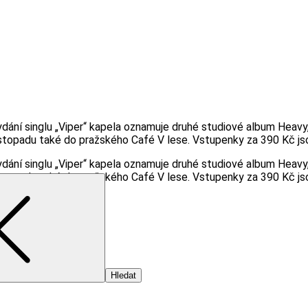
ání singlu „Viper“ kapela oznamuje druhé studiové album Heavy, kt
listopadu také do pražského Café V lese. Vstupenky za 390 Kč jsou
ání singlu „Viper“ kapela oznamuje druhé studiové album Heavy, kt
listopadu také do pražského Café V lese. Vstupenky za 390 Kč jsou