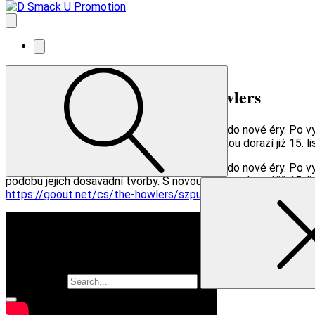
NOVĚ OZNÁMENO: The Howlers
Londýnští indie rockeři The Howlers vstupují do nové éry. Po vyd
podobu jejich dosavadní tvorby. S novou deskou dorazí již 15. 
Londýnští indie rockeři The Howlers vstupují do nové éry. Po vyd
podobu jejich dosavadní tvorby. S novou deskou dorazí již 15. 
https://goout.net/cs/the-howlers/szpuijy/
Vyhledávání