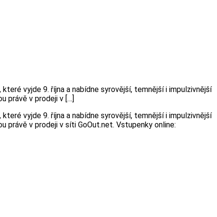
eré vyjde 9. října a nabídne syrovější, temnější i impulzivnější
 právě v prodeji v […]
eré vyjde 9. října a nabídne syrovější, temnější i impulzivnější
 právě v prodeji v síti GoOut.net. Vstupenky online: