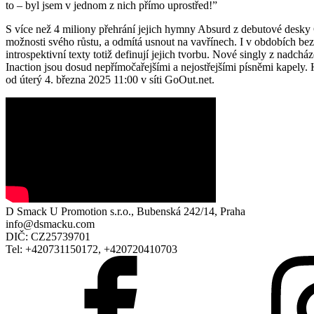
to – byl jsem v jednom z nich přímo uprostřed!”
S více než 4 miliony přehrání jejich hymny Absurd z debutové desky 
možnosti svého růstu, a odmítá usnout na vavřínech. I v obdobích bez
introspektivní texty totiž definují jejich tvorbu. Nové singly z nadchá
Inaction jsou dosud nepřímočařejšími a nejostřejšími písněmi kapely.
od úterý 4. března 2025 11:00 v síti GoOut.net.
D Smack U Promotion s.r.o., Bubenská 242/14, Praha
info@dsmacku.com
DIČ: CZ25739701
Tel: +420731150172, +420720410703