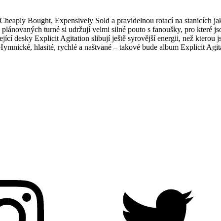
Cheaply Bought, Expensively Sold a pravidelnou rotací na stanicích ja
 plánovaných turné si udržují velmi silné pouto s fanoušky, pro které
zející desky Explicit Agitation slibují ještě syrovější energii, než kter
 Hymnické, hlasité, rychlé a naštvané – takové bude album Explicit Agi