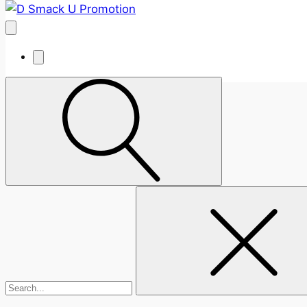
Dropkick Murphys (
05/08/26
Areál7 Holešovice
Vstupenky
GRAPE FESTIVAL 
Vyhledávání
14/08/26
Letiště Trenčín
Vstupenky
NEW VENUE: Red L