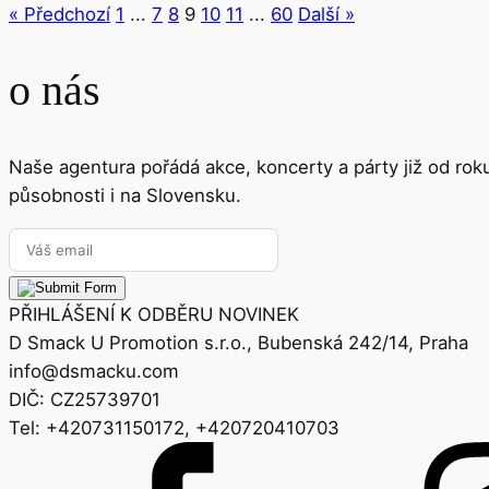
« Předchozí
1
...
7
8
9
10
11
...
60
Další »
o nás
Naše agentura pořádá akce, koncerty a párty již od ro
působnosti i na Slovensku.
PŘIHLÁŠENÍ K ODBĚRU NOVINEK
D Smack U Promotion s.r.o., Bubenská 242/14, Praha
info@dsmacku.com
DIČ: CZ25739701
Tel: +420731150172, +420720410703