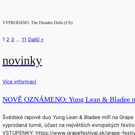
VYPRODÁNO: The Dresden Dolls (US)
1
2
3
...
11
Další »
novinky
Více informací
NOVĚ OZNÁMENO: Yung Lean & Bladee na 
Švédské rapové duo Yung Lean & Bladee míří na Grape 
vyprodaná turné, účast na největších evropských festiva
VSTUPENKY: https://www.grapefestival.sk/grape-festi