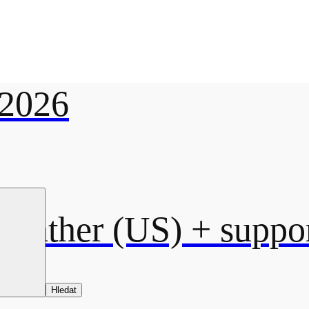
2026
eather (US)
+ suppor