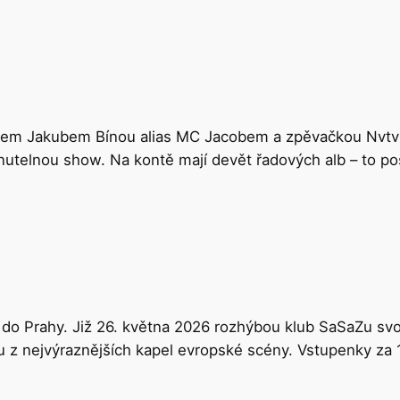
erem Jakubem Bínou alias MC Jacobem a zpěvačkou Nvtvlie
telnou show. Na kontě mají devět řadových alb – to posl
o Prahy. Již 26. května 2026 rozhýbou klub SaSaZu svo
 z nejvýraznějších kapel evropské scény. Vstupenky za 11