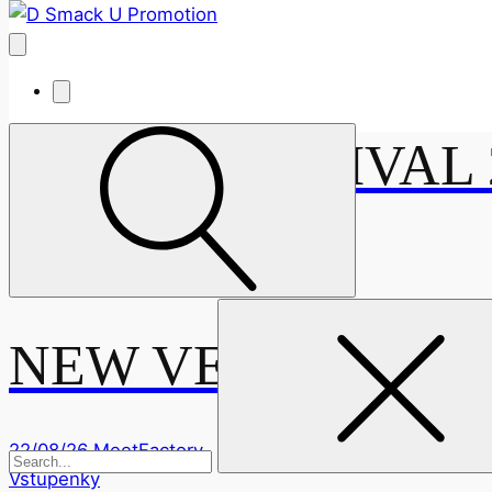
GRAPE FESTIVAL 
14/08/26
Letiště Trenčín
Vstupenky
Vyhledávání
NEW VENUE: Red L
22/08/26
MeetFactory
Vstupenky