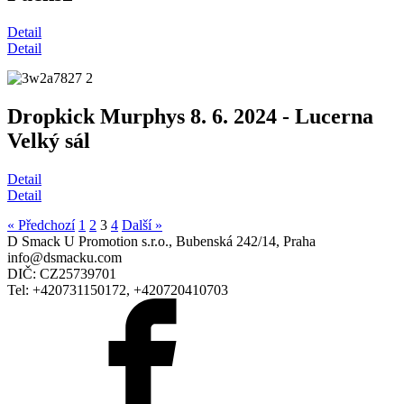
Detail
Detail
Dropkick Murphys 8. 6. 2024 - Lucerna
Velký sál
Detail
Detail
« Předchozí
1
2
3
4
Další »
D Smack U Promotion s.r.o., Bubenská 242/14, Praha
info@dsmacku.com
DIČ: CZ25739701
Tel: +420731150172, +420720410703