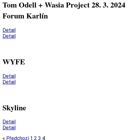
Tom Odell + Wasia Project 28. 3. 2024
Forum Karlín
Detail
Detail
WYFE
Detail
Detail
Skyline
Detail
Detail
« Předchozí
1
2
3
4