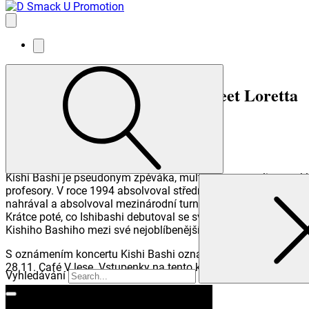
Kishi Bashi (US)
+ support Sweet Loretta
28/11/24
Café V lese
Další koncert
FACEBOOK
Kishi Bashi je pseudonym zpěváka, multiinstrumentalisty a sklada
profesory. V roce 1994 absolvoval střední školu Matthewa Fon
nahrával a absolvoval mezinárodní turné jako houslista s různ
Krátce poté, co Ishibashi debutoval se svým sólovým albem „1
Kishiho Bashiho mezi své nejoblíbenější nové umělce roku 201
S oznámením koncertu Kishi Bashi oznámil nový singl z chyst
28.11. Café V lese. Vstupenky na tento koncert jsou v prodeji v
Vyhledávání