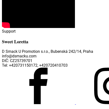
Support
Sweet Loretta
D Smack U Promotion s.r.o., Bubenská 242/14, Praha
info@dsmacku.com
DIČ: CZ25739701
Tel: +420731150172, +420720410703