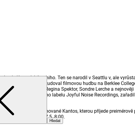
tele Kaoru Ishibashiho. Ten se narodil v Seattlu v, ale vyrůstal 
taina Mauryho, poté studoval filmovou hudbu na Berklee College
ými umělci, jako jsou Regina Spektor, Sondre Lerche a nejnověji
51a“ u indianapoliského labelu Joyful Noise Recordings, zařad
2.
ané páté desky pojmenované Kantos, kterou příjede preimérově 
 síti GoOut od pátku 17.5. 8:00.